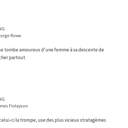
NG.
eorge Rowe.
hase tombe amoureux d'une femme à sa descente de
rcher partout.
NG.
ames Finlayson.
elui-ci la trompe, use des plus vicieux stratagèmes