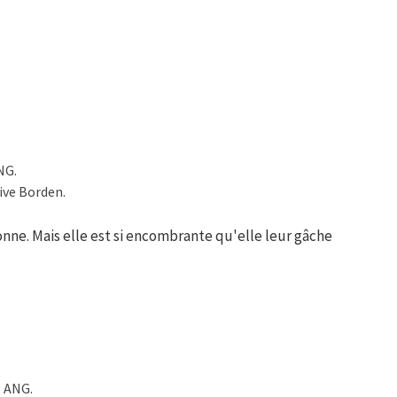
NG.
ive Borden.
e. Mais elle est si encombrante qu'elle leur gâche
. ANG.