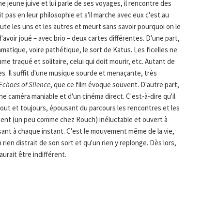
ne jeune juive et lui parle de ses voyages, il rencontre des
t pas en leur philosophie et s'il marche avec eux c'est au
route les uns et les autres et meurt sans savoir pourquoi on le
'avoir joué – avec brio – deux cartes différentes. D'une part,
amatique, voire pathétique, le sort de Katus. Les ficelles ne
e traqué et solitaire, celui qui doit mourir, etc. Autant de
es. Il suffit d'une musique sourde et menaçante, très
Echoes of Silence
, que ce film évoque souvent. D'autre part,
'une caméra maniable et d'un cinéma direct. C'est-à-dire qu'il
tout et toujours, épousant du parcours les rencontres et les
ément (un peu comme chez Rouch) inéluctable et ouvert à
isant à chaque instant. C'est le mouvement même de la vie,
ien distrait de son sort et qu'un rien y replonge. Dès lors,
urait être indifférent.