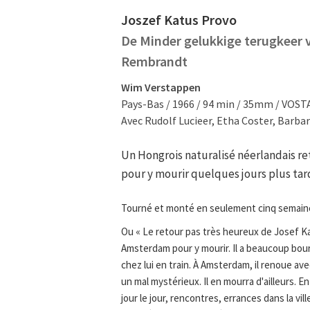
Joszef Katus Provo
De Minder gelukkige terugkeer 
Rembrandt
Wim Verstappen
Pays-Bas / 1966 / 94 min / 35mm / VOST
Avec Rudolf Lucieer, Etha Coster, Barbar
Un Hongrois naturalisé néerlandais re
pour y mourir quelques jours plus tard,
Tourné et monté en seulement cinq semain
Ou « Le retour pas très heureux de Josef Ka
Amsterdam pour y mourir. Il a beaucoup bour
chez lui en train. À Amsterdam, il renoue av
un mal mystérieux. Il en mourra d'ailleurs. E
jour le jour, rencontres, errances dans la v