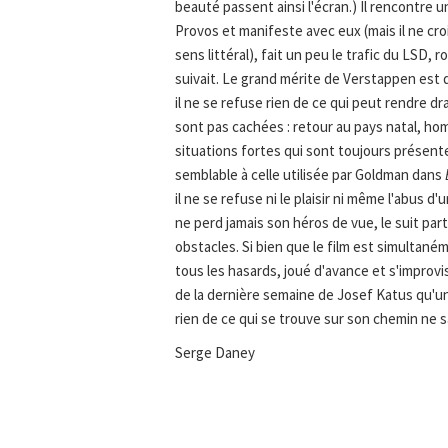
beauté passent ainsi l'écran.) Il rencontre u
Provos et manifeste avec eux (mais il ne croi
sens littéral), fait un peu le trafic du LSD, 
suivait. Le grand mérite de Verstappen est d
il ne se refuse rien de ce qui peut rendre dr
sont pas cachées : retour au pays natal, homm
situations fortes qui sont toujours présent
semblable à celle utilisée par Goldman dans
il ne se refuse ni le plaisir ni même l'abus d
ne perd jamais son héros de vue, le suit par
obstacles. Si bien que le film est simultan
tous les hasards, joué d'avance et s'improv
de la dernière semaine de Josef Katus qu'un r
rien de ce qui se trouve sur son chemin ne sa
Serge Daney