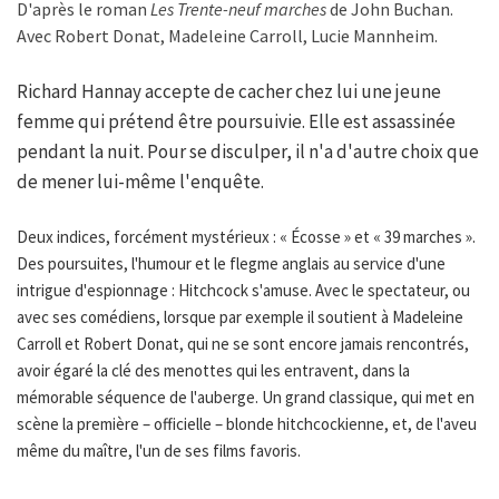
D'après le roman
Les Trente-neuf marches
de John Buchan.
Avec Robert Donat, Madeleine Carroll, Lucie Mannheim.
Richard Hannay accepte de cacher chez lui une jeune
femme qui prétend être poursuivie. Elle est assassinée
pendant la nuit. Pour se disculper, il n'a d'autre choix que
de mener lui-même l'enquête.
Deux indices, forcément mystérieux : « Écosse » et « 39 marches ».
Des poursuites, l'humour et le flegme anglais au service d'une
intrigue d'espionnage : Hitchcock s'amuse. Avec le spectateur, ou
avec ses comédiens, lorsque par exemple il soutient à Madeleine
Carroll et Robert Donat, qui ne se sont encore jamais rencontrés,
avoir égaré la clé des menottes qui les entravent, dans la
mémorable séquence de l'auberge. Un grand classique, qui met en
scène la première – officielle – blonde hitchcockienne, et, de l'aveu
même du maître, l'un de ses films favoris.