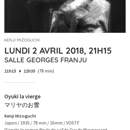
KENJI MIZOGUCHI
LUNDI 2 AVRIL 2018, 21H15
SALLE GEORGES FRANJU
21h15
22h35
(78 min)
Oyuki la vierge
マリヤのお雪
Kenji Mizoguchi
Japon / 1935 / 78 min / 16mm / VOSTF
D'après le roman
Boule de suif
de Guy de Maupassant.