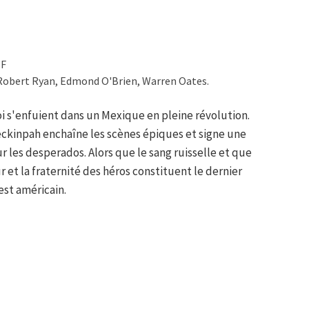
TF
 Robert Ryan, Edmond O'Brien, Warren Oates.
oi s'enfuient dans un Mexique en pleine révolution.
eckinpah enchaîne les scènes épiques et signe une
 les desperados. Alors que le sang ruisselle et que
r et la fraternité des héros constituent le dernier
est américain.