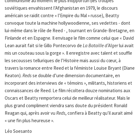
communisme au moment le plus inopportun (les troupes
soviétiques envahissent l’Afghanistan en 1979, le discours
américain se raidit contre « l’Empire du Mal » russe), Beatty
convoque toute la machine hollywoodienne, ses vedettes - dont
lui-même dans le rôle de Reed - , tournant en Grande-Bretagne, en
Finlande et en Espagne. Il envisage le film comme celui que « David
Lean aurait fait si le Gillo Pontecorvo de
La Bataille d’Alger
lui avait
mis un couteau sous la gorge ». Il enregistre avec talent et souffle
les secousses telluriques de l’Histoire mais aussi du cœur, à
travers la romance entre Reed et la féministe Louise Bryant (Diane
Keaton).
Reds
se double d’une dimension documentaire, en
incorporant des interviews de « témoins », militants, historiens et
connaissances de Reed. Le film récoltera douze nominations aux
Oscars et Beatty remportera celui de meilleur réalisateur. Mais le
plus grand compliment viendra sans doute du président Ronald
Reagan qui, après avoir vu
Reds
, confiera à Beatty qu’il aurait aimé
« une fin plus heureuse ».
Léo Soesanto