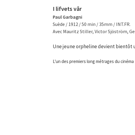
I lifvets vår
Paul Garbagni
Suède / 1912 / 50 min / 35mm / INT.FR.
Avec Mauritz Stiller, Victor Sjöström, Ge
Une jeune orpheline devient bientôt u
L'un des premiers long métrages du cinéma 