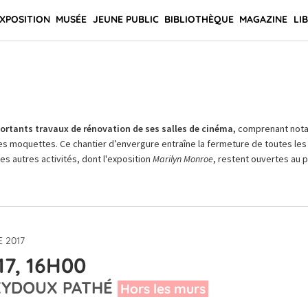
XPOSITION
MUSÉE
JEUNE PUBLIC
BIBLIOTHÈQUE
MAGAZINE
LI
rtants travaux de rénovation de ses salles de cinéma,
comprenant not
es moquettes. Ce chantier d’envergure entraîne la fermeture de toutes les 
Les autres activités, dont l'exposition
Marilyn Monroe
, restent ouvertes au pu
 2017
7, 16H00
EYDOUX PATHÉ
Hors les murs