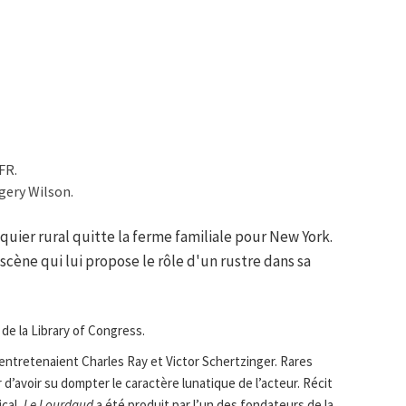
FR.
gery Wilson.
nquier rural quitte la ferme familiale pour New York.
scène qui lui propose le rôle d'un rustre dans sa
 de la Library of Congress.
u’entretenaient Charles Ray et Victor Schertzinger. Rares
 d’avoir su dompter le caractère lunatique de l’acteur. Récit
cal,
Le Lourdaud
a été produit par l’un des fondateurs de la