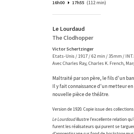
16h00
17h55
(112 min)
Le Lourdaud
The Clodhopper
Victor Schertzinger
Etats-Unis / 1917 / 62 min / 35mm / INT.
Avec Charles Ray, Charles K. French, Mar
Maltraité par son père, le fils d'un ba
Il y fait connaissance d'un metteur en 
nouvelle pièce de théâtre.
Version de 1920. Copie issue des collections
Le Lourdaud
illustre l’excellente relation q
furent les réalisateurs qui purent se targuer
d’apprentissage sur fond de
backstage
musi