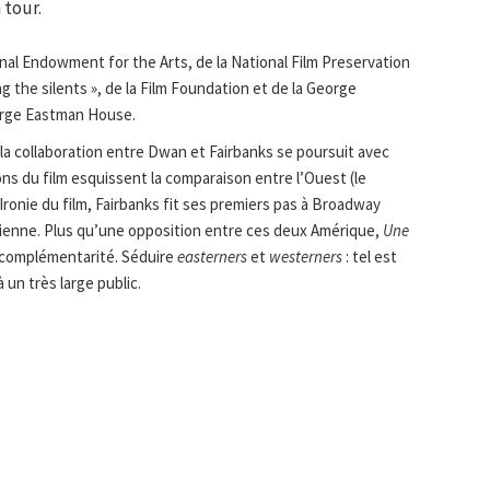
 tour.
onal Endowment for the Arts, de la National Film Preservation
g the silents », de la Film Foundation et de la George
orge Eastman House.
 la collaboration entre Dwan et Fairbanks se poursuit avec
ons du film esquissent la comparaison entre l’Ouest (le
Ironie du film, Fairbanks fit ses premiers pas à Broadway
odienne. Plus qu’une opposition entre ces deux Amérique,
Une
la complémentarité. Séduire
easterners
et
westerners
: tel est
à un très large public.