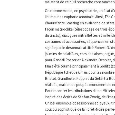
mal vient de ce qu'il recherche constamment
On nomme manie, en psychiatrie, un état d'e
l'humeur et euphorie anormale. Ainsi,
The Gr
ébouriffante : casting en avalanche de star
façon matriochka (télescopage de trois épo
distincts), dialogues mitraillettes et mille 
costumes et accessoires, séquences en sto
signée par le désormais attitré Robert D. Y
joueurs de balalaïkas, cors des alpes, orgu
pour Randall Poster et Alexandre Desplat, 
film a été tourné principalement à Görlitz (
République tchèque), mais pour les nombreux
Bristol, Grandhotel Pupp et du Gellért à B
réalisée, maison de poupée monumentale en
Pour raconter les tribulations d'une Mittel
inspiré des écrits de Stefan Zweig, de l'im
Un bel ensemble obsessionnel et joyeux, t
coucou sophistiqué de la Forêt-Noire perfe