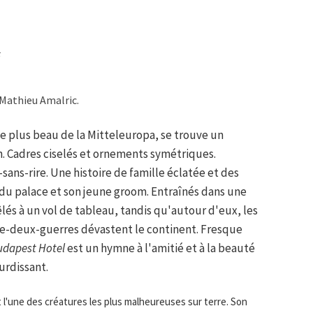
F
 Mathieu Amalric.
le plus beau de la Mitteleuropa, se trouve un
 Cadres ciselés et ornements symétriques.
ns-rire. Une histoire de famille éclatée et des
e du palace et son jeune groom. Entraînés dans une
êlés à un vol de tableau, tandis qu'autour d'eux, les
e-deux-guerres dévastent le continent. Fresque
udapest Hotel
est un hymne à l'amitié et à la beauté
urdissant.
st l'une des créatures les plus malheureuses sur terre. Son