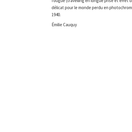
fougue (travelling en longue prise et effet 
délicat pour le monde perdu en photochrome
1940.
Émilie Cauquy