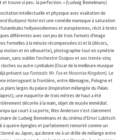
 et trouve si peu : la perfection. » (Ludwig Bemelmans)
xcitation intellectuelle et physique avec exaltation de
and Budapest Hotel
est une comédie maniaque à saturation
s funambules hollywoodiennes et européennes, récit à tiroirs
ques différentes avec son jeu de trois formats d'image
idées formelles à la minute récompensées ici et là (décors,
p motion et en silhouette), photographie tout en symétrie
eoman, sans oublier l'orchestre Ossipov et ses trente-cinq
e, cloches ou autre cymbalum (Oscar de la meilleure musique
déjà présent sur
Fantastic Mr. Fox
et
Moonrise Kingdom
). Le
zone interrogeant la frontière, entre Allemagne, Pologne et
 plans larges du palace (inspiration mélangée du Palais
udapest), une maquette de trois mètres de haut a été
tièrement décorée à la main, objet de musée immédiat.
europa qui court à sa perte, Wes Anderson s'est clairement
aginaire de Ludwig Bemelmans et du cinéma d'Ernst Lubitsch.
iré à quatre épingles et parfaitement remonté comme un
ctionné au Japon, qui donne vie à un drôle de mélange entre