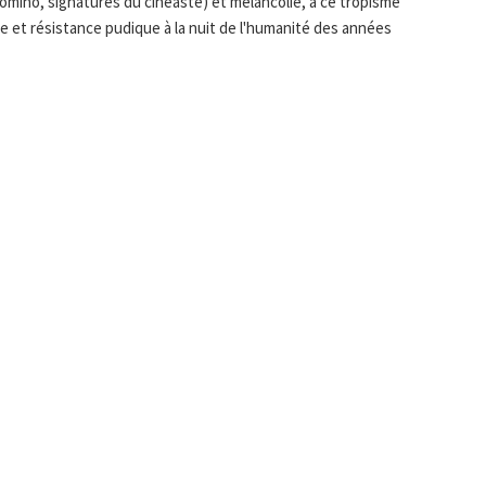
domino, signatures du cinéaste) et mélancolie, à ce tropisme
 et résistance pudique à la nuit de l'humanité des années