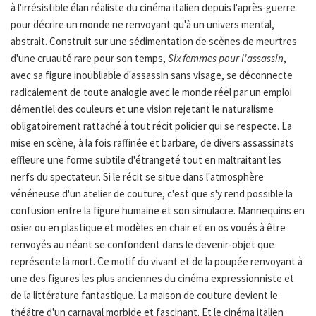
à l'irrésistible élan réaliste du cinéma italien depuis l'après-guerre
pour décrire un monde ne renvoyant qu'à un univers mental,
abstrait. Construit sur une sédimentation de scènes de meurtres
d'une cruauté rare pour son temps,
Six femmes pour l'assassin
,
avec sa figure inoubliable d'assassin sans visage, se déconnecte
radicalement de toute analogie avec le monde réel par un emploi
démentiel des couleurs et une vision rejetant le naturalisme
obligatoirement rattaché à tout récit policier qui se respecte. La
mise en scène, à la fois raffinée et barbare, de divers assassinats
effleure une forme subtile d'étrangeté tout en maltraitant les
nerfs du spectateur. Si le récit se situe dans l'atmosphère
vénéneuse d'un atelier de couture, c'est que s'y rend possible la
confusion entre la figure humaine et son simulacre. Mannequins en
osier ou en plastique et modèles en chair et en os voués à être
renvoyés au néant se confondent dans le devenir-objet que
représente la mort. Ce motif du vivant et de la poupée renvoyant à
une des figures les plus anciennes du cinéma expressionniste et
de la littérature fantastique. La maison de couture devient le
théâtre d'un carnaval morbide et fascinant. Et le cinéma italien