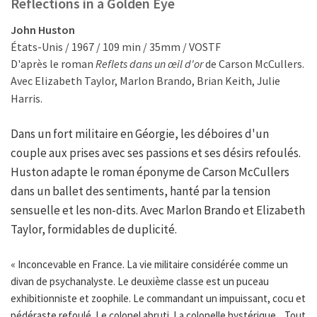
Reflections in a Golden Eye
John Huston
États-Unis / 1967 / 109 min / 35mm / VOSTF
D'après le roman
Reflets dans un œil d'or
de Carson McCullers.
Avec Elizabeth Taylor, Marlon Brando, Brian Keith, Julie
Harris.
Dans un fort militaire en Géorgie, les déboires d'un
couple aux prises avec ses passions et ses désirs refoulés.
Huston adapte le roman éponyme de Carson McCullers
dans un ballet des sentiments, hanté par la tension
sensuelle et les non-dits. Avec Marlon Brando et Elizabeth
Taylor, formidables de duplicité.
« Inconcevable en France. La vie militaire considérée comme un
divan de psychanalyste. Le deuxième classe est un puceau
exhibitionniste et zoophile. Le commandant un impuissant, cocu et
pédéraste refoulé. Le colonel abruti. La colonelle hystérique... Tout