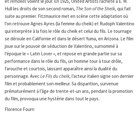
et
remakes
voient le jour. En 1925, United Artists rachète à E. M.
Hull les droits de son second roman,
The Son of the Sheik
, qui fait
suite au premier. Fitzmaurice met en scène cette adaptation où
l’on retrouve Agnes Ayres (la femme du cheik) et Rudoph Valentino
qui interprète à la fois le rôle du cheik et celui du fils. Le tournage
se déroule en Californie et dans le désert Yuma, en Arizona. Le film
joue sur le pouvoir de séduction de Valentino, surnommé à
l’époque le « Latin Lover », et repose en grande partie sur sa
performance dans le rôle du fils, un homme tour à tour drôle,
farouche et courtois, laissant apparaître ainsi la dualité du
personnage. Avec
Le Fils du cheik
, l’acteur italien signe son dernier
film et probablement son meilleur. Sa disparition, survenue
prématurément à l’âge de trente-et-un ans, pendant la promotion
du film, provoqua une hystérie dans tout le pays.
Florence Fourn