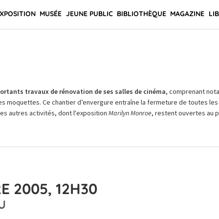
XPOSITION
MUSÉE
JEUNE PUBLIC
BIBLIOTHÈQUE
MAGAZINE
LI
rtants travaux de rénovation de ses salles de cinéma,
comprenant not
es moquettes. Ce chantier d’envergure entraîne la fermeture de toutes les 
Les autres activités, dont l'exposition
Marilyn Monroe
, restent ouvertes au pu
E 2005, 12H30
U