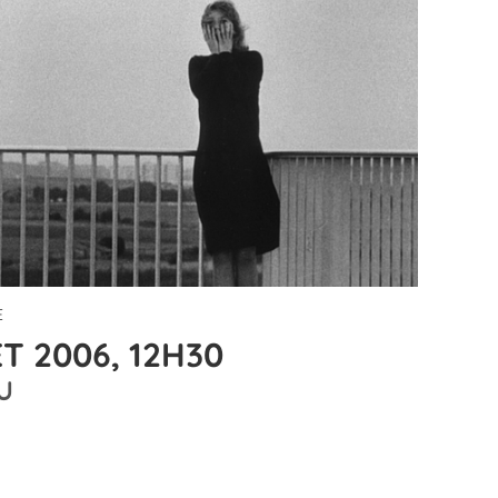
E
T 2006, 12H30
U