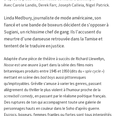
Avec Carole Landis, Derek Farr, Joseph Calleia, Nigel Patrick.
Linda Medbury, journaliste de mode américaine, son
fiancé et une bande de boxeurs décident de s'opposer à
Sugiani, un richissime chef de gang. Ils l'accusent du
meurtre d'une danseuse retrouvée dans la Tamise et
tentent de le traduire en justice.
Adaptée d'une pièce de théâtre à succès de Richard Llewellyn,
Noose
est une œuvre à part dans la série des films noirs
britanniques produits entre 1945 et 1950 (dits du
« spiv cycle »
)
mettant en scène des
bad boys
aussi pittoresques
qu'impitoyables. Gréville s'amuse à varier les genres, passant
allègrement du thriller le plus violent à l'humour proche de la
screwball comedy
, en passant par le réalisme poétique français.
Des ruptures de ton qui accompagnent toute une galerie de
personnages hauts en couleur dans le Soho d'après-guerre.
Escrocs, boxeurs, femmes fragiles ou fortes sont tous interprétés