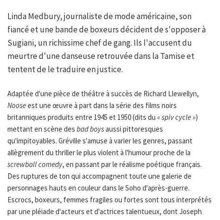
Linda Medbury, journaliste de mode américaine, son
fiancé et une bande de boxeurs décident de s'opposer à
Sugiani, un richissime chef de gang. Ils l'accusent du
meurtre d'une danseuse retrouvée dans la Tamise et
tentent de le traduire en justice.
Adaptée d'une pièce de théâtre à succès de Richard Llewellyn,
Noose
est une œuvre à part dans la série des films noirs
britanniques produits entre 1945 et 1950 (dits du
« spiv cycle »
)
mettant en scène des
bad boys
aussi pittoresques
qu'impitoyables. Gréville s'amuse à varier les genres, passant
allègrement du thriller le plus violent à l'humour proche de la
screwball comedy
, en passant par le réalisme poétique français.
Des ruptures de ton qui accompagnent toute une galerie de
personnages hauts en couleur dans le Soho d'après-guerre.
Escrocs, boxeurs, femmes fragiles ou fortes sont tous interprétés
par une pléiade d'acteurs et d'actrices talentueux, dont Joseph