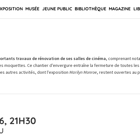
XPOSITION
MUSÉE
JEUNE PUBLIC
BIBLIOTHÈQUE
MAGAZINE
LI
rtants travaux de rénovation de ses salles de cinéma,
comprenant not
es moquettes. Ce chantier d’envergure entraîne la fermeture de toutes les 
Les autres activités, dont l'exposition
Marilyn Monroe
, restent ouvertes au pu
6, 21H30
U