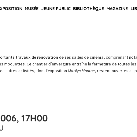
XPOSITION
MUSÉE
JEUNE PUBLIC
BIBLIOTHÈQUE
MAGAZINE
LI
rtants travaux de rénovation de ses salles de cinéma,
comprenant not
es moquettes. Ce chantier d’envergure entraîne la fermeture de toutes les 
Les autres activités, dont l'exposition
Marilyn Monroe
, restent ouvertes au pu
006, 17H00
U