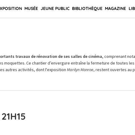
XPOSITION
MUSÉE
JEUNE PUBLIC
BIBLIOTHÈQUE
MAGAZINE
LI
rtants travaux de rénovation de ses salles de cinéma,
comprenant not
es moquettes. Ce chantier d’envergure entraîne la fermeture de toutes les 
Les autres activités, dont l'exposition
Marilyn Monroe
, restent ouvertes au pu
 21H15