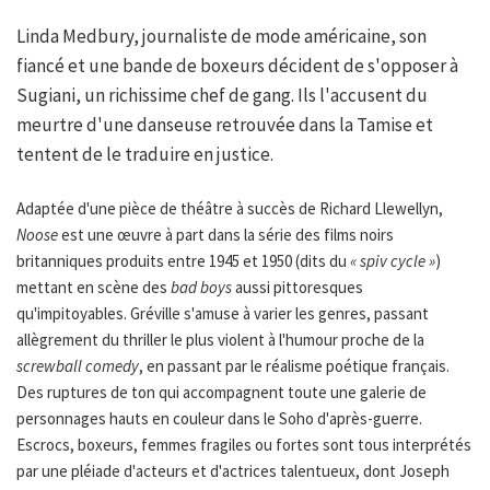
Linda Medbury, journaliste de mode américaine, son
fiancé et une bande de boxeurs décident de s'opposer à
Sugiani, un richissime chef de gang. Ils l'accusent du
meurtre d'une danseuse retrouvée dans la Tamise et
tentent de le traduire en justice.
Adaptée d'une pièce de théâtre à succès de Richard Llewellyn,
Noose
est une œuvre à part dans la série des films noirs
britanniques produits entre 1945 et 1950 (dits du
« spiv cycle »
)
mettant en scène des
bad boys
aussi pittoresques
qu'impitoyables. Gréville s'amuse à varier les genres, passant
allègrement du thriller le plus violent à l'humour proche de la
screwball comedy
, en passant par le réalisme poétique français.
Des ruptures de ton qui accompagnent toute une galerie de
personnages hauts en couleur dans le Soho d'après-guerre.
Escrocs, boxeurs, femmes fragiles ou fortes sont tous interprétés
par une pléiade d'acteurs et d'actrices talentueux, dont Joseph