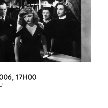
006, 17H00
U