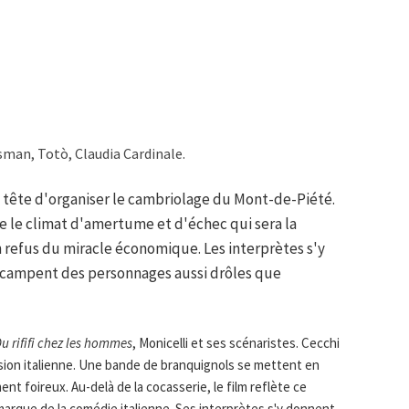
sman, Totò, Claudia Cardinale.
tête d'organiser le cambriolage du Mont-de-Piété.
ète le climat d'amertume et d'échec qui sera la
 refus du miracle économique. Les interprètes s'y
 campent des personnages aussi drôles que
u rififi chez les hommes
, Monicelli et ses scénaristes. Cecchi
rsion italienne. Une bande de branquignols se mettent en
nt foireux. Au-delà de la cocasserie, le film reflète ce
marque de la comédie italienne. Ses interprètes s'y donnent