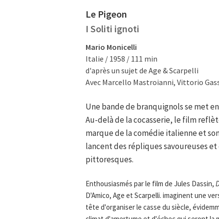
Le Pigeon
I Soliti ignoti
Mario Monicelli
Italie / 1958 / 111 min
d'après un sujet de Age & Scarpelli
Avec Marcello Mastroianni, Vittorio Gas
Une bande de branquignols se met en 
Au-delà de la cocasserie, le film refl
marque de la comédie italienne et son
lancent des répliques savoureuses et
pittoresques.
Enthousiasmés par le film de Jules Dassin,
D
D'Amico, Age et Scarpelli. imaginent une ve
tête d'organiser le casse du siècle, évidemme
climat d'amertume et d'échec qui seront la 