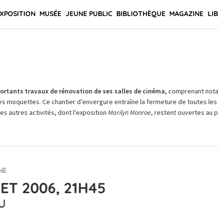
XPOSITION
MUSÉE
JEUNE PUBLIC
BIBLIOTHÈQUE
MAGAZINE
LI
rtants travaux de rénovation de ses salles de cinéma,
comprenant not
es moquettes. Ce chantier d’envergure entraîne la fermeture de toutes les 
Les autres activités, dont l'exposition
Marilyn Monroe
, restent ouvertes au pu
NE
ET 2006, 21H45
U