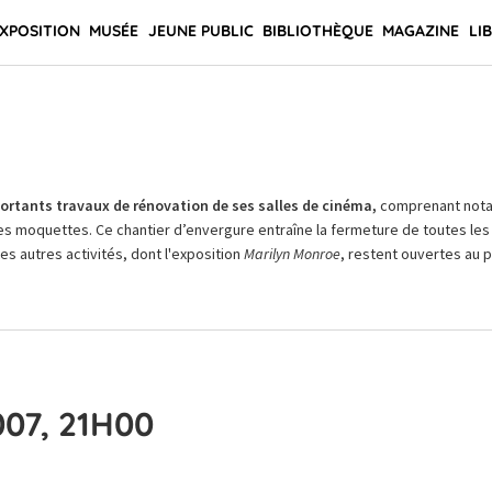
XPOSITION
MUSÉE
JEUNE PUBLIC
BIBLIOTHÈQUE
MAGAZINE
LI
rtants travaux de rénovation de ses salles de cinéma,
comprenant not
es moquettes. Ce chantier d’envergure entraîne la fermeture de toutes les 
Les autres activités, dont l'exposition
Marilyn Monroe
, restent ouvertes au pu
007, 21H00