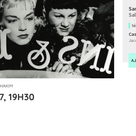
Sam
Sal
Sé
Cas
Jacq
A
 HAKIM
7, 19H30