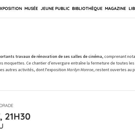
XPOSITION
MUSÉE
JEUNE PUBLIC
BIBLIOTHÈQUE
MAGAZINE
LI
rtants travaux de rénovation de ses salles de cinéma,
comprenant not
es moquettes. Ce chantier d’envergure entraîne la fermeture de toutes les 
Les autres activités, dont l'exposition
Marilyn Monroe
, restent ouvertes au pu
NDRADE
, 21H30
U