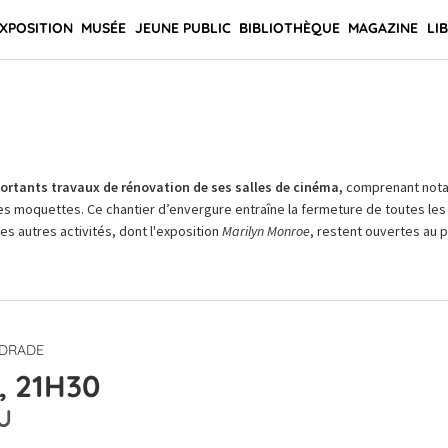
XPOSITION
MUSÉE
JEUNE PUBLIC
BIBLIOTHÈQUE
MAGAZINE
LI
rtants travaux de rénovation de ses salles de cinéma,
comprenant not
es moquettes. Ce chantier d’envergure entraîne la fermeture de toutes les 
Les autres activités, dont l'exposition
Marilyn Monroe
, restent ouvertes au pu
NDRADE
, 21H30
U