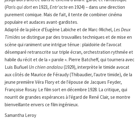
(
Paris qui dort
en 1923,
Entr'acte
en 1924) – dans une direction
purement comique. Mais de fait, il tente de combiner cinéma
populaire et audaces avant-gardistes.
Adapté de la pièce d'Eugène Labiche et de Marc-Michel,
Les Deux
Timides
se distingue par des trouvailles techniques et de mise en
scène qui raniment une intrigue ténue : plaidoirie de l'avocat
désemparé retranscrite sur triple écran, orchestration rythmée et
habile du récit et de la « parole ». Pierre Batcheff, qui tournera avec
Luis Buñuel
Un chien andalou
(1929), interprète le timide avocat
aux côtés de Maurice de Féraudy (Thibaudier, l'autre timide), de la
jeune première Véra Flory et de l'épouse de Jacques Feyder,
Françoise Rosay. Le film sort en décembre 1928. La critique, qui
nourrit de grandes espérances à l'égard de René Clair, se montre
bienveillante envers ce film ingénieux.
Samantha Leroy