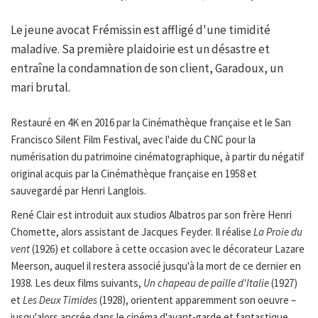
Le jeune avocat Frémissin est affligé d'une timidité
maladive. Sa première plaidoirie est un désastre et
entraîne la condamnation de son client, Garadoux, un
mari brutal.
Restauré en 4K en 2016 par la Cinémathèque française et le San
Francisco Silent Film Festival, avec l'aide du CNC pour la
numérisation du patrimoine cinématographique, à partir du négatif
original acquis par la Cinémathèque française en 1958 et
sauvegardé par Henri Langlois.
René Clair est introduit aux studios Albatros par son frère Henri
Chomette, alors assistant de Jacques Feyder. Il réalise
La Proie du
vent
(1926) et collabore à cette occasion avec le décorateur Lazare
Meerson, auquel il restera associé jusqu'à la mort de ce dernier en
1938. Les deux films suivants,
Un chapeau de paille d'Italie
(1927)
et
Les Deux Timides
(1928), orientent apparemment son oeuvre –
jusqu'alors ancrée dans le cinéma d'avant-garde et fantastique