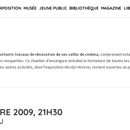
XPOSITION
MUSÉE
JEUNE PUBLIC
BIBLIOTHÈQUE
MAGAZINE
LI
rtants travaux de rénovation de ses salles de cinéma,
comprenant not
es moquettes. Ce chantier d’envergure entraîne la fermeture de toutes les 
Les autres activités, dont l'exposition
Marilyn Monroe
, restent ouvertes au pu
RE 2009, 21H30
U