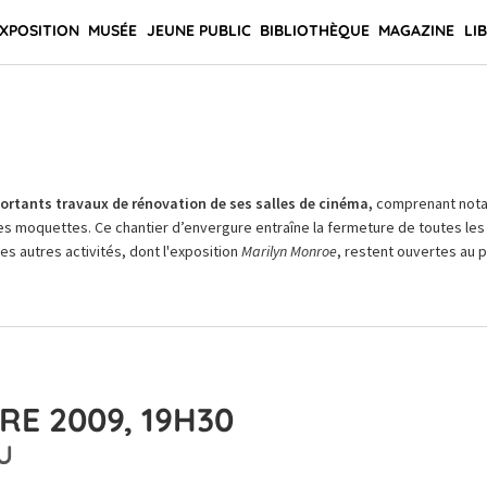
XPOSITION
MUSÉE
JEUNE PUBLIC
BIBLIOTHÈQUE
MAGAZINE
LI
rtants travaux de rénovation de ses salles de cinéma,
comprenant not
es moquettes. Ce chantier d’envergure entraîne la fermeture de toutes les 
Les autres activités, dont l'exposition
Marilyn Monroe
, restent ouvertes au pu
RE 2009, 19H30
U