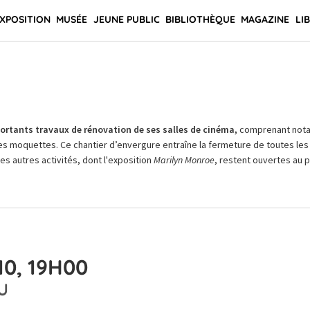
XPOSITION
MUSÉE
JEUNE PUBLIC
BIBLIOTHÈQUE
MAGAZINE
LI
rtants travaux de rénovation de ses salles de cinéma,
comprenant not
es moquettes. Ce chantier d’envergure entraîne la fermeture de toutes les 
Les autres activités, dont l'exposition
Marilyn Monroe
, restent ouvertes au pu
0, 19H00
U