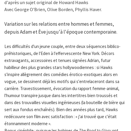
d'après un sujet original de Howard Hawks
Avec George O'Brien, Olive Borden, Phyllis Haver.
Variation sur les relations entre hommes et femmes,
depuis Adam et Ève jusqu'à l'époque contemporaine.
Les difficultés d'un jeune couple, entre deux séquences biblico-
préhistoriques, de l'Eden à l'effervescente New York. Décors
extravagants, accessoires et tenues signées Adrian, futur
habilleur des plus grandes stars hollywoodiennes : si Hawks
s'inspire allègrement des comédies érotico-exotiques alors en
vogue, se dessinent déjà les motifs qui s'entrelaceront dans sa
carrière. Travestissement, évocation du rapport femme-animal,
l'humour transpire jusque dans les intertitres bien troussés et
dans des trouvailles visuelles ingénieuses (la bouteille de bière qui
sert aux fondus enchaînés). Bien des années plus tard, Hawks
redécouvre son film avec satisfaction : « j'ai trouvé que c'était
étonnamment moderne ».
Bonus cinéphile : puisque les bobines de
The Road to Glory
ont