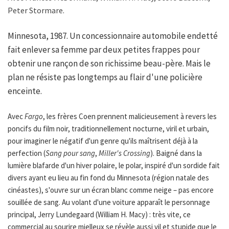
Peter Stormare.
Minnesota, 1987. Un concessionnaire automobile endetté
fait enlever sa femme par deux petites frappes pour
obtenir une rançon de son richissime beau-père. Mais le
plan ne résiste pas longtemps au flair d'une policière
enceinte.
Avec
Fargo
, les frères Coen prennent malicieusement à revers les
poncifs du film noir, traditionnellement nocturne, viril et urbain,
pour imaginer le négatif d'un genre qu'ils maîtrisent déjà à la
perfection (
Sang pour sang
,
Miller's Crossing
). Baigné dans la
lumière blafarde d'un hiver polaire, le polar, inspiré d'un sordide fait
divers ayant eu lieu au fin fond du Minnesota (région natale des
cinéastes), s'ouvre sur un écran blanc comme neige – pas encore
souillée de sang. Au volant d'une voiture apparaît le personnage
principal, Jerry Lundegaard (William H. Macy) : très vite, ce
commercial au sourire mielleux se révèle aussi vil et stupide que le