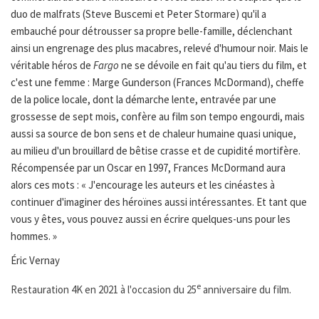
duo de malfrats (Steve Buscemi et Peter Stormare) qu'il a
embauché pour détrousser sa propre belle-famille, déclenchant
ainsi un engrenage des plus macabres, relevé d'humour noir. Mais le
véritable héros de
Fargo
ne se dévoile en fait qu'au tiers du film, et
c'est une femme : Marge Gunderson (Frances McDormand), cheffe
de la police locale, dont la démarche lente, entravée par une
grossesse de sept mois, confère au film son tempo engourdi, mais
aussi sa source de bon sens et de chaleur humaine quasi unique,
au milieu d'un brouillard de bêtise crasse et de cupidité mortifère.
Récompensée par un Oscar en 1997, Frances McDormand aura
alors ces mots : « J'encourage les auteurs et les cinéastes à
continuer d'imaginer des héroïnes aussi intéressantes. Et tant que
vous y êtes, vous pouvez aussi en écrire quelques-uns pour les
hommes. »
Éric Vernay
e
Restauration 4K en 2021 à l'occasion du 25
anniversaire du film.