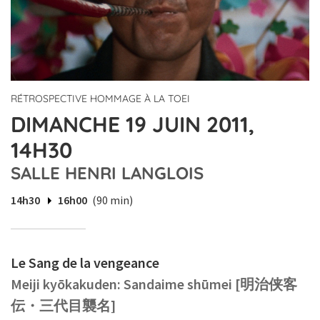
RÉTROSPECTIVE HOMMAGE À LA TOEI
DIMANCHE 19 JUIN 2011,
14H30
SALLE HENRI LANGLOIS
14h30
16h00
(90 min)
Le Sang de la vengeance
Meiji kyōkakuden: Sandaime shūmei [明治侠客
伝・三代目襲名]