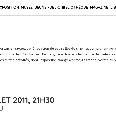
XPOSITION
MUSÉE
JEUNE PUBLIC
BIBLIOTHÈQUE
MAGAZINE
LI
rtants travaux de rénovation de ses salles de cinéma,
comprenant not
es moquettes. Ce chantier d’envergure entraîne la fermeture de toutes les 
Les autres activités, dont l'exposition
Marilyn Monroe
, restent ouvertes au pu
ET 2011, 21H30
U