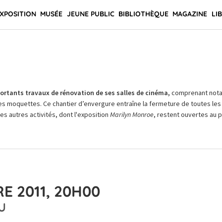
XPOSITION
MUSÉE
JEUNE PUBLIC
BIBLIOTHÈQUE
MAGAZINE
LI
rtants travaux de rénovation de ses salles de cinéma,
comprenant not
es moquettes. Ce chantier d’envergure entraîne la fermeture de toutes les 
Les autres activités, dont l'exposition
Marilyn Monroe
, restent ouvertes au pu
E 2011, 20H00
U