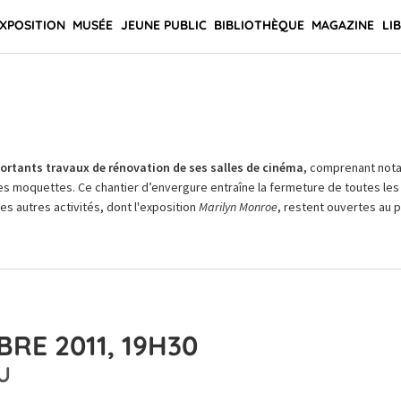
XPOSITION
MUSÉE
JEUNE PUBLIC
BIBLIOTHÈQUE
MAGAZINE
LI
rtants travaux de rénovation de ses salles de cinéma,
comprenant not
es moquettes. Ce chantier d’envergure entraîne la fermeture de toutes les 
Les autres activités, dont l'exposition
Marilyn Monroe
, restent ouvertes au pu
RE 2011, 19H30
U