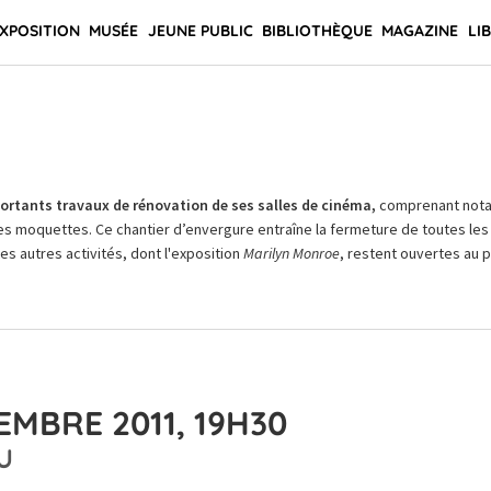
XPOSITION
MUSÉE
JEUNE PUBLIC
BIBLIOTHÈQUE
MAGAZINE
LI
rtants travaux de rénovation de ses salles de cinéma,
comprenant not
es moquettes. Ce chantier d’envergure entraîne la fermeture de toutes les 
Les autres activités, dont l'exposition
Marilyn Monroe
, restent ouvertes au pu
EMBRE 2011, 19H30
U