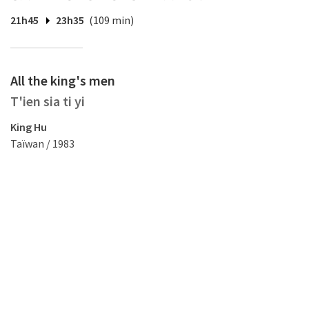
21h45
23h35
(109 min)
All the king's men
T'ien sia ti yi
King Hu
Taïwan / 1983