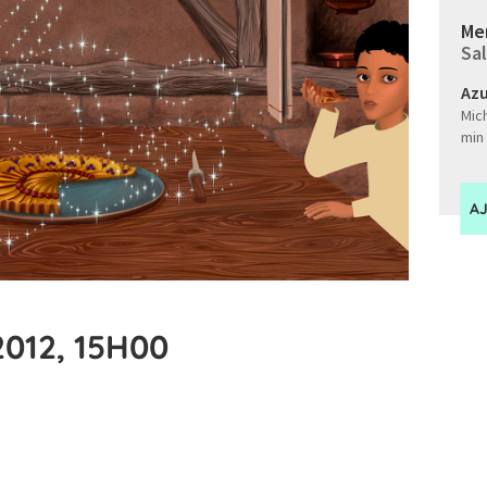
Mer
Sal
Azu
Mich
min 
A
012, 15H00