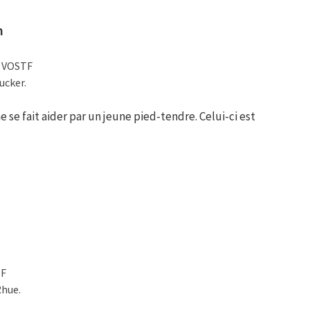
n
/ VOSTF
ucker.
se fait aider par un jeune pied-tendre. Celui-ci est
TF
Rhue.