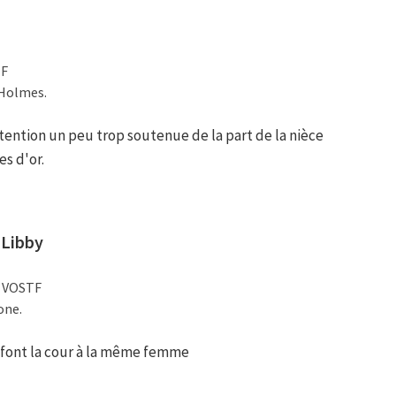
TF
 Holmes.
tention un peu trop soutenue de la part de la nièce
s d'or.
 Libby
/ VOSTF
one.
font la cour à la même femme