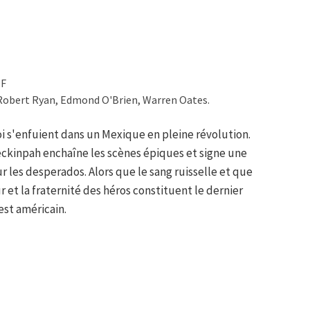
TF
 Robert Ryan, Edmond O'Brien, Warren Oates.
oi s'enfuient dans un Mexique en pleine révolution.
eckinpah enchaîne les scènes épiques et signe une
 les desperados. Alors que le sang ruisselle et que
r et la fraternité des héros constituent le dernier
est américain.