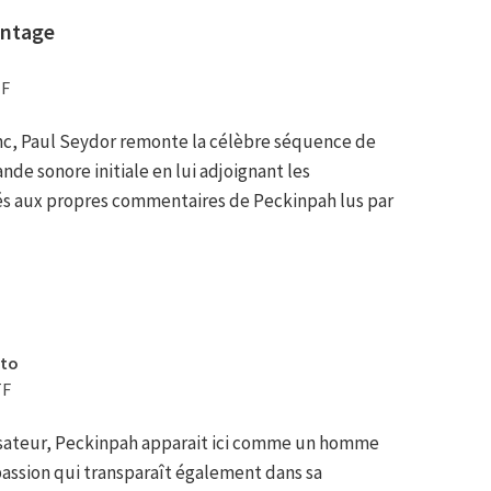
ontage
TF
lanc, Paul Seydor remonte la célèbre séquence de
bande sonore initiale en lui adjoignant les
és aux propres commentaires de Peckinpah lus par
lto
TF
lisateur, Peckinpah apparait ici comme un homme
assion qui transparaît également dans sa