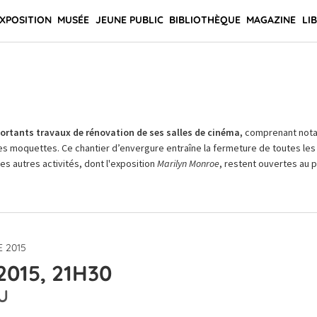
XPOSITION
MUSÉE
JEUNE PUBLIC
BIBLIOTHÈQUE
MAGAZINE
LI
rtants travaux de rénovation de ses salles de cinéma,
comprenant not
es moquettes. Ce chantier d’envergure entraîne la fermeture de toutes les 
Les autres activités, dont l'exposition
Marilyn Monroe
, restent ouvertes au pu
 2015
2015, 21H30
U