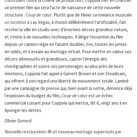
Contrôlant toute la chaîne de production, Coppola met en chantier
un premier film qui sera l'acte de naissance de cette nouvelle
structure :
Coup de cœur
. Plutôt que de filmer sa romance musicale
on location
à Las Vegas, il choisit délibérément l'artificialité, fait
recréer la ville en studio avec d'énormes décors grandeur nature,
et s'initie à de nouvelles techniques. Il dirige l'essentiel du film
depuis un camion régie en faisant doubler,
live
, toutes les prises
en vidéo, et s'essaie au montage virtuel. Pour mettre en valeur ses
décors démesurés et grandioses, capter l'énergie des
chorégraphies et suivre ses personnages au plus près de leurs
émotions, Coppola fait appel à Garrett Brown et son Steadicam,
qui offrent à son regard une liberté de mouvement totale. Laminé
par une campagne de presse qui, bien avant la sortie, dénonce déjà
l'explosion du budget du film,
Coup de cœur
est un échec
commercial cuisant pour Coppola qui mettra, dit-il, vingt ans à en
éponger les dettes.
Olivier Gonord
Nouvelle restauration 4K et nouveau montage supervisés par