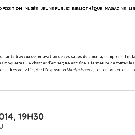
XPOSITION
MUSÉE
JEUNE PUBLIC
BIBLIOTHÈQUE
MAGAZINE
LI
rtants travaux de rénovation de ses salles de cinéma,
comprenant not
es moquettes. Ce chantier d’envergure entraîne la fermeture de toutes les 
Les autres activités, dont l'exposition
Marilyn Monroe
, restent ouvertes au pu
014, 19H30
U