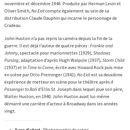
novembre et décembre 1946. Produite par Herman Levin et
Oliver Smith,
No Exit
compte également au sein de sa
distribution Claude Dauphin qui incarne le personnage de
Cradeau.
John Huston n’a pas repris la caméra depuis la fin de la
guerre. Il est déjà l’auteur de quatre pièces :
Frankie and
Johnny
, spectacle pour marionnettes (1929),
Shadows
Pursing
, adaptation d’après Hugh Walpole (1937),
Storm Child
(1937) et
In Time to Come
, écrite avec Howard Kock puis mise
en scène par Otto Preminger (1941).
No Exit
est sa deuxième
expérience de metteur en scène pour le théâtre après
A
Passenger to Bali
d’Ellis St. Joseph dans lequel joue son père,
Walter Huston, en 1940. John Huston avait lui-même
démarré une carrière d’acteur à Broadway dans les années
vingt.
Type d'objet
: Photographie de scène