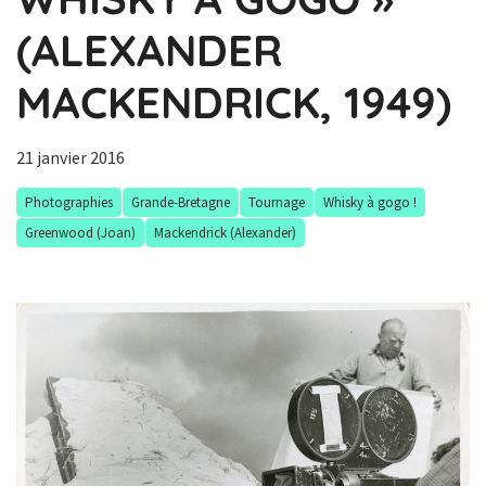
(ALEXANDER
MACKENDRICK, 1949)
21 janvier 2016
Photographies
Grande-Bretagne
Tournage
Whisky à gogo !
Greenwood (Joan)
Mackendrick (Alexander)