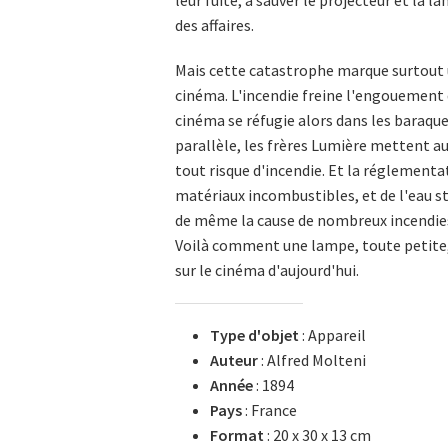
leur fuite, à sauver le projecteur et la l
des affaires.
Mais cette catastrophe marque surtout u
cinéma. L'incendie freine l'engouement 
cinéma se réfugie alors dans les baraques
parallèle, les frères Lumière mettent au
tout risque d'incendie. Et la réglementat
matériaux incombustibles, et de l'eau st
de même la cause de nombreux incendies 
Voilà comment une lampe, toute petite, 
sur le cinéma d'aujourd'hui.
Type d'objet
: Appareil
Auteur
: Alfred Molteni
Année
: 1894
Pays
: France
Format
: 20 x 30 x 13 cm