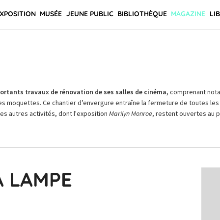
XPOSITION
MUSÉE
JEUNE PUBLIC
BIBLIOTHÈQUE
MAGAZINE
LI
rtants travaux de rénovation de ses salles de cinéma,
comprenant not
es moquettes. Ce chantier d’envergure entraîne la fermeture de toutes les 
Les autres activités, dont l'exposition
Marilyn Monroe
, restent ouvertes au pu
A LAMPE