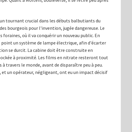
ampe. Quant à Molteni, bouleversé, il se retire peu après
n tournant crucial dans les débuts balbutiants du
des bourgeois pour l'invention, jugée dangereuse. Le
 foraines, où il va conquérir un nouveau public. En
 point un système de lampe électrique, afin d'écarter
ion se durcit. La cabine doit être construite en
ockée à proximité. Les films en nitrate resteront tout
à travers le monde, avant de disparaître peu à peu.
et un opérateur, négligeant, ont eu un impact décisif