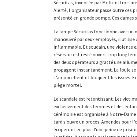
Sécuritas, inventée par Molteni trois an
Alerté, l'organisateur passe outre ces
présenté en grande pompe. Ces dames se
La lampe Sécuritas fonctionne avec un m
manœuvré par deux employés, il utilise 
inflammable. Et soudain, une violente ex
réservoir est resté ouvert trop longtemp
des deux opérateurs a gratté une allumet
propagent instantanément. La foule se ru
s'amoncellent et bloquent les issues. En
piège mortel.
Le scandale est retentissant. Les victim
exclusivement des femmes et des enfants
cérémonie est organisée à Notre-Dame en
tard s'ouvre un procès. Amendes pour l'o
écoperont en plus d'une peine de priso