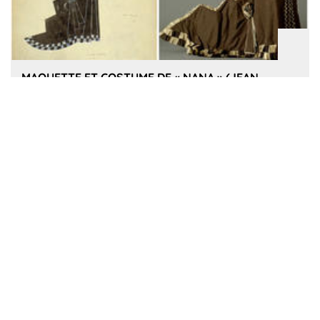
MAQUETTE ET COSTUME DE « NANA » (JEAN
RENOIR, 1925) PAR CLAUDE AUTANT-LARA.
5 novembre 2018